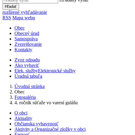
Hľadať
rozšírené vyhľadávanie
RSS
Mapa webu
Obec
Obecný úrad
Samospráva
Zverejňovanie
Kontakty
Zvoz odpadu
Ako vybaviť
Elek. služby
Elektronické služby
Úradná tabuľa
Úvodná stránka
Obec
Fotogaléria
4. ročník súťaže vo varení gulášu
O obci
Aktuality
Občianska vybavenosť
Aktivity a Organizačné zložky v obci
Farnosť