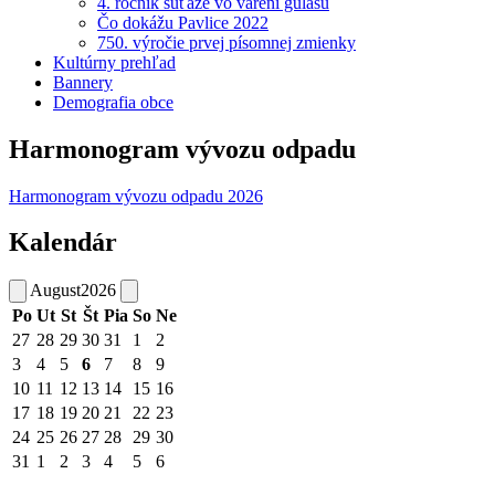
4. ročník súťaže vo varení gulášu
Čo dokážu Pavlice 2022
750. výročie prvej písomnej zmienky
Kultúrny prehľad
Bannery
Demografia obce
Harmonogram vývozu odpadu
Harmonogram vývozu odpadu 2026
Kalendár
August
2026
Po
Ut
St
Št
Pia
So
Ne
27
28
29
30
31
1
2
3
4
5
6
7
8
9
10
11
12
13
14
15
16
17
18
19
20
21
22
23
24
25
26
27
28
29
30
31
1
2
3
4
5
6