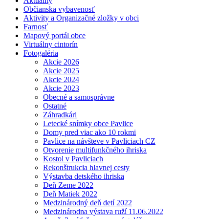
Aktuality
Občianska vybavenosť
Aktivity a Organizačné zložky v obci
Farnosť
Mapový portál obce
Virtuálny cintorín
Fotogaléria
Akcie 2026
Akcie 2025
Akcie 2024
Akcie 2023
Obecné a samosprávne
Ostatné
Záhradkári
Letecké snímky obce Pavlice
Domy pred viac ako 10 rokmi
Pavlice na návšteve v Pavliciach CZ
Otvorenie multifunkčného ihriska
Kostol v Pavliciach
Rekonštrukcia hlavnej cesty
Výstavba detského ihriska
Deň Zeme 2022
Deň Matiek 2022
Medzinárodný deň detí 2022
Medzinárodna výstava ruží 11.06.2022