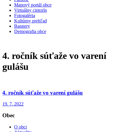
Mapový portál obce
Virtuálny cintorín
Fotogaléria
Kultúrny prehľad
Bannery
Demografia obce
4. ročník súťaže vo varení
gulášu
4. ročník súťaže vo varení gulášu
19. 7. 2022
Obec
O obci