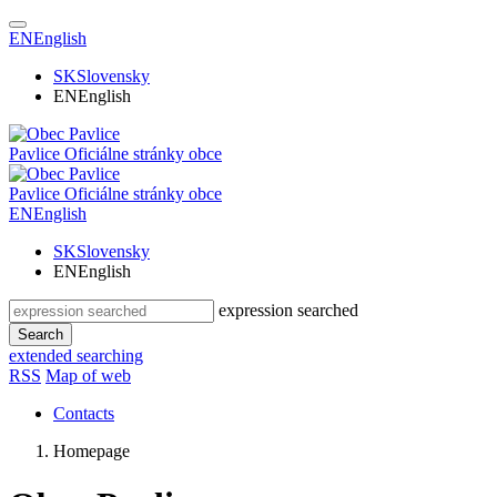
EN
English
SK
Slovensky
EN
English
Pavlice
Oficiálne stránky obce
Pavlice
Oficiálne stránky obce
EN
English
SK
Slovensky
EN
English
expression searched
Search
extended searching
RSS
Map of web
Contacts
Homepage