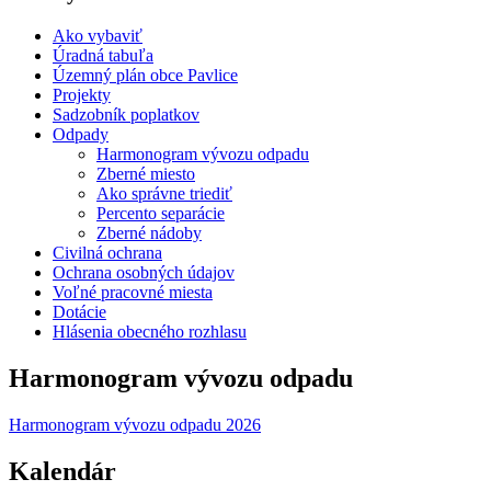
Ako vybaviť
Úradná tabuľa
Územný plán obce Pavlice
Projekty
Sadzobník poplatkov
Odpady
Harmonogram vývozu odpadu
Zberné miesto
Ako správne triediť
Percento separácie
Zberné nádoby
Civilná ochrana
Ochrana osobných údajov
Voľné pracovné miesta
Dotácie
Hlásenia obecného rozhlasu
Harmonogram vývozu odpadu
Harmonogram vývozu odpadu 2026
Kalendár