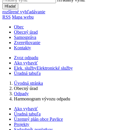
Hľadať
rozšírené vyhľadávanie
RSS
Mapa webu
Obec
Obecný úrad
Samospráva
Zverejňovanie
Kontakty
Zvoz odpadu
Ako vybaviť
Elek. služby
Elektronické služby
Úradná tabuľa
Úvodná stránka
Obecný úrad
Odpady
Harmonogram vývozu odpadu
Ako vybaviť
Úradná tabuľa
Územný plán obce Pavlice
Projekty
Sadzobník poplatkov