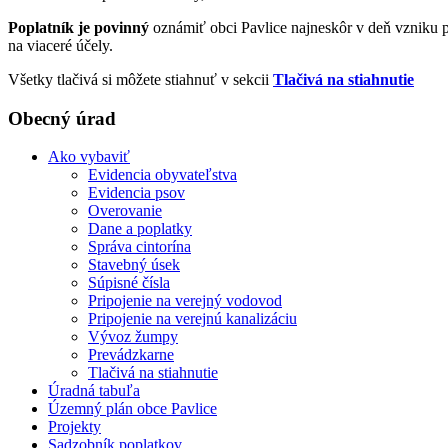
Poplatník je povinný
oznámiť obci Pavlice najneskôr v deň vzniku p
na viaceré účely.
Všetky tlačivá si môžete stiahnuť v sekcii
Tlačivá na stiahnutie
Obecný úrad
Ako vybaviť
Evidencia obyvateľstva
Evidencia psov
Overovanie
Dane a poplatky
Správa cintorína
Stavebný úsek
Súpisné čísla
Pripojenie na verejný vodovod
Pripojenie na verejnú kanalizáciu
Vývoz žumpy
Prevádzkarne
Tlačivá na stiahnutie
Úradná tabuľa
Územný plán obce Pavlice
Projekty
Sadzobník poplatkov