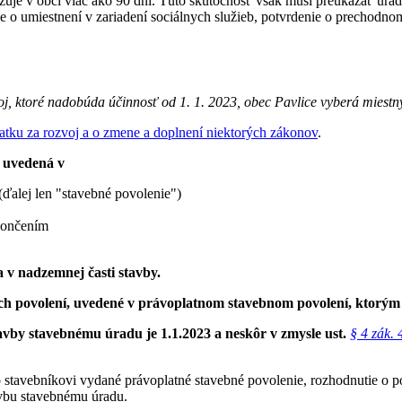
žuje v obci viac ako 90 dní. Túto skutočnosť však musí preukázať úr
e o umiestnení v zariadení sociálnych služieb, potvrdenie o prechodnom
oj, ktoré nadobúda účinnosť od 1. 1. 2023, obec Pavlice vyberá miestny
atku za rozvoj a o zmene a doplnení niektorých zákonov
.
 uvedená v
ďalej len "stavebné povolenie")
končením
 v nadzemnej časti stavby.
 povolení, uvedené v právoplatnom stavebnom povolení, ktorým s
avby stavebnému úradu je 1.1.2023 a neskôr v zmysle ust.
§ 4 zák.
ko stavebníkovi vydané právoplatné stavebné povolenie, rozhodnutie o 
avbu stavebnému úradu.