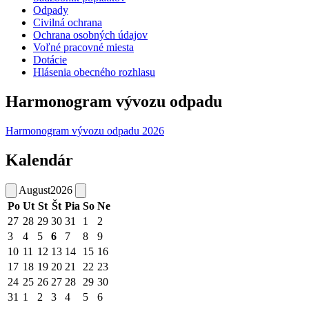
Odpady
Civilná ochrana
Ochrana osobných údajov
Voľné pracovné miesta
Dotácie
Hlásenia obecného rozhlasu
Harmonogram vývozu odpadu
Harmonogram vývozu odpadu 2026
Kalendár
August
2026
Po
Ut
St
Št
Pia
So
Ne
27
28
29
30
31
1
2
3
4
5
6
7
8
9
10
11
12
13
14
15
16
17
18
19
20
21
22
23
24
25
26
27
28
29
30
31
1
2
3
4
5
6