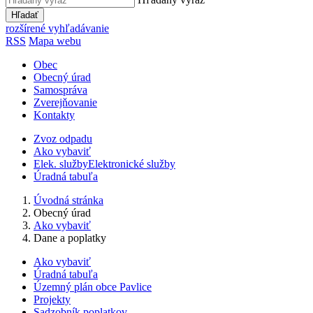
Hľadať
rozšírené vyhľadávanie
RSS
Mapa webu
Obec
Obecný úrad
Samospráva
Zverejňovanie
Kontakty
Zvoz odpadu
Ako vybaviť
Elek. služby
Elektronické služby
Úradná tabuľa
Úvodná stránka
Obecný úrad
Ako vybaviť
Dane a poplatky
Ako vybaviť
Úradná tabuľa
Územný plán obce Pavlice
Projekty
Sadzobník poplatkov