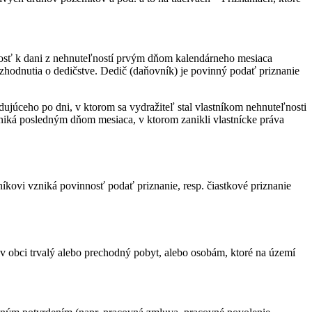
osť k dani z nehnuteľností prvým dňom kalendárneho mesiaca
zhodnutia o dedičstve. Dedič (daňovník) je povinný podať priznanie
ceho po dni, v ktorom sa vydražiteľ stal vlastníkom nehnuteľnosti
niká posledným dňom mesiaca, v ktorom zanikli vlastnícke práva
íkovi vzniká povinnosť podať priznanie, resp. čiastkové priznanie
 obci trvalý alebo prechodný pobyt, alebo osobám, ktoré na území