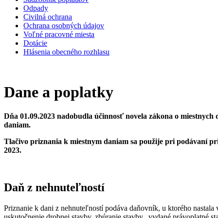
Odpady
Civilná ochrana
Ochrana osobných údajov
Voľné pracovné miesta
Dotácie
Hlásenia obecného rozhlasu
Dane a poplatky
Dňa 01.09.2023 nadobudla účinnosť novela zákona o miestnych 
daniam.
Tlačivo priznania k miestnym daniam sa použije pri podávaní pr
2023.
Daň z nehnuteľností
Priznanie k dani z nehnuteľností podáva daňovník, u ktorého nastala 
uskutočnenie drobnej stavby, zbúranie stavby, vydané právoplatné st