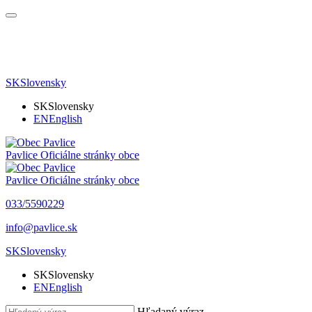
SK
Slovensky
SK
Slovensky
EN
English
Pavlice
Oficiálne stránky obce
Pavlice
Oficiálne stránky obce
033/5590229
info@pavlice.sk
SK
Slovensky
SK
Slovensky
EN
English
Hľadaný výraz