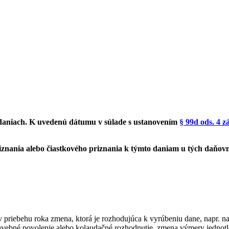
daniach. K uvedenú dátumu v súlade s ustanovením
§ 99d ods. 4 
iznania alebo čiastkového priznania k týmto daniam u tých daňov
v priebehu roka zmena, ktorá je rozhodujúca k vyrúbeniu dane, napr. n
avebné povolenie alebo kolaudačné rozhodnutie, zmena výmery jednotli