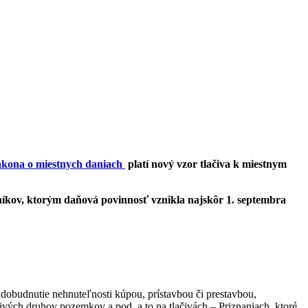
zákona o miestnych daniach
platí nový vzor tlačiva k miestnym
níkov, ktorým daňová povinnosť vznikla najskôr 1. septembra
adobudnutie nehnuteľnosti kúpou, prístavbou či prestavbou,
vých druhov pozemkov a pod. a to na tlačivách – Priznaniach, ktoré