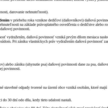
nosti, darovanie nehnuteľnosti).
dením
v priebehu roka vznikne dedičovi (daňovníkovi) daňová povinn
ehnuteľnosti na základe právoplatného osvedčenia o dedičstve alebo ro
 daňovej povinnosti.
sť vydražením, daňová povinnosť vzniká prvým dňom mesiaca nasledujú
 súdom. Pri zániku vlastníckych práv vydražením daňová povinnosť za
ov) alebo zániku (uhynutie psa) daňovej povinnosti dane za psa, daňovn
ej povinnosti.
é stavebné odpady tvorené na území obce vzniká osobám, ktoré majú v
do 30 dní odo dňa, kedy tieto udalosti nastali.