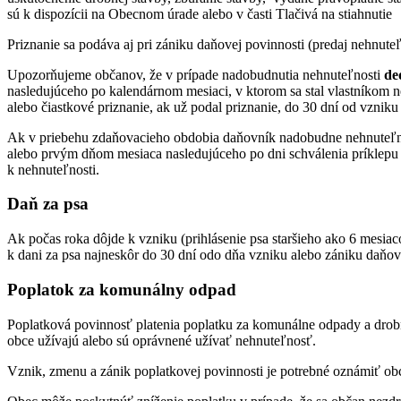
sú k dispozícii na Obecnom úrade alebo v časti Tlačivá na stiahnutie
Priznanie sa podáva aj pri zániku daňovej povinnosti (predaj nehnuteľ
Upozorňujeme občanov, že v prípade nadobudnutia nehnuteľnosti
de
nasledujúceho po kalendárnom mesiaci, v ktorom sa stal vlastníkom n
alebo čiastkové priznanie, ak už podal priznanie, do 30 dní od vzniku
Ak v priebehu zdaňovacieho obdobia daňovník nadobudne nehnuteľno
alebo prvým dňom mesiaca nasledujúceho po dni schválenia príklepu
k nehnuteľnosti.
Daň za psa
Ak počas roka dôjde k vzniku (prihlásenie psa staršieho ako 6 mesiac
k dani za psa najneskôr do 30 dní odo dňa vzniku alebo zániku daňov
Poplatok za komunálny odpad
Poplatková povinnosť platenia poplatku za komunálne odpady a drobn
obce užívajú alebo sú oprávnené užívať nehnuteľnosť.
Vznik, zmenu a zánik poplatkovej povinnosti je potrebné oznámiť obci 