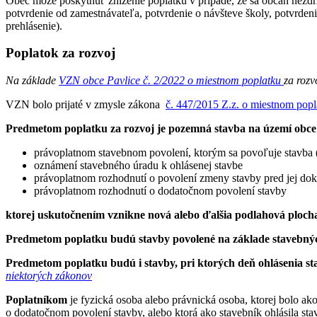
Obec môže poskytnúť zníženie poplatku v prípade, že sa občan nezdr
potvrdenie od zamestnávateľa, potvrdenie o návšteve školy, potvrdeni
prehlásenie).
Poplatok za rozvoj
Na základe
VZN obce Pavlice č. 2/2022 o miestnom poplatku
za rozv
VZN bolo prijaté v zmysle zákona
č. 447/2015 Z.z. o miestnom popl
Predmetom poplatku za rozvoj je pozemná stavba na území obce
právoplatnom stavebnom povolení, ktorým sa povoľuje stavba (
oznámení stavebného úradu k ohlásenej stavbe
právoplatnom rozhodnutí o povolení zmeny stavby pred jej do
právoplatnom rozhodnutí o dodatočnom povolení stavby
ktorej uskutočnením vznikne nová alebo ďalšia podlahová plocha
Predmetom poplatku budú stavby povolené na základe stavebných
Predmetom poplatku budú i stavby, pri ktorých deň ohlásenia st
niektorých zákonov
Poplatníkom
je fyzická osoba alebo právnická osoba, ktorej bolo a
o dodatočnom povolení stavby, alebo ktorá ako stavebník ohlásila st