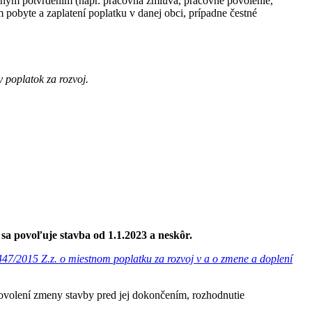
adným potvrdením (napr. pracovná zmluva, pracovné povolenie,
 pobyte a zaplatení poplatku v danej obci, prípadne čestné
 poplatok za rozvoj.
a povoľuje stavba od 1.1.2023 a neskôr.
 447/2015 Z.z. o miestnom poplatku za rozvoj v a o zmene a doplení
povolení zmeny stavby pred jej dokončením, rozhodnutie