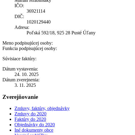
Marian Hrabinsaký
IČO:
36921114
DIČ:
1020129440
Adresa:
Poľská 592/18, 925 28 Pusté Úľany
Meno podpisujúcej osoby:
Funkcia podpisujúcej osoby:
Súvisiace faktúry:
Dátum vystavenia:
24. 10. 2025
Dátum zverejnenia:
3. 11. 2025
Zverejňovanie
Zmluvy, faktúry, objednávky
Zmluvy do 2020
Faktúry do 2020
Objednávky do 2020
Iné dokumenty obce