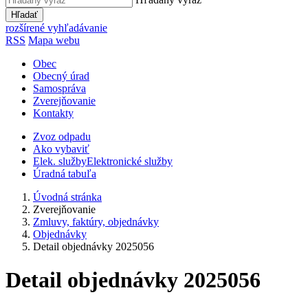
Hľadať
rozšírené vyhľadávanie
RSS
Mapa webu
Obec
Obecný úrad
Samospráva
Zverejňovanie
Kontakty
Zvoz odpadu
Ako vybaviť
Elek. služby
Elektronické služby
Úradná tabuľa
Úvodná stránka
Zverejňovanie
Zmluvy, faktúry, objednávky
Objednávky
Detail objednávky 2025056
Detail objednávky 2025056