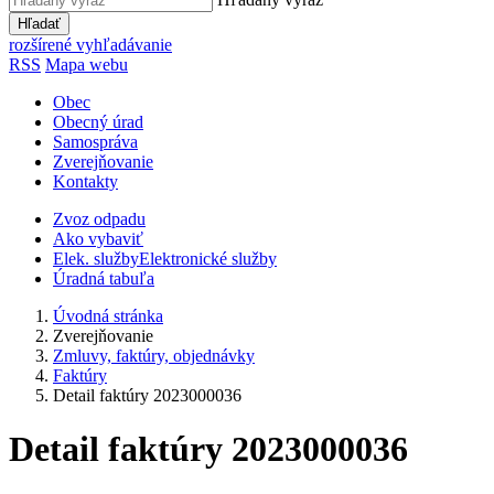
Hľadať
rozšírené vyhľadávanie
RSS
Mapa webu
Obec
Obecný úrad
Samospráva
Zverejňovanie
Kontakty
Zvoz odpadu
Ako vybaviť
Elek. služby
Elektronické služby
Úradná tabuľa
Úvodná stránka
Zverejňovanie
Zmluvy, faktúry, objednávky
Faktúry
Detail faktúry 2023000036
Detail faktúry 2023000036