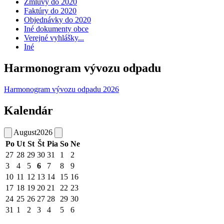
Zmluvy do 2020
Faktúry do 2020
Objednávky do 2020
Iné dokumenty obce
Verejné vyhlášky...
Iné
Harmonogram vývozu odpadu
Harmonogram vývozu odpadu 2026
Kalendár
August
2026
Po
Ut
St
Št
Pia
So
Ne
27
28
29
30
31
1
2
3
4
5
6
7
8
9
10
11
12
13
14
15
16
17
18
19
20
21
22
23
24
25
26
27
28
29
30
31
1
2
3
4
5
6