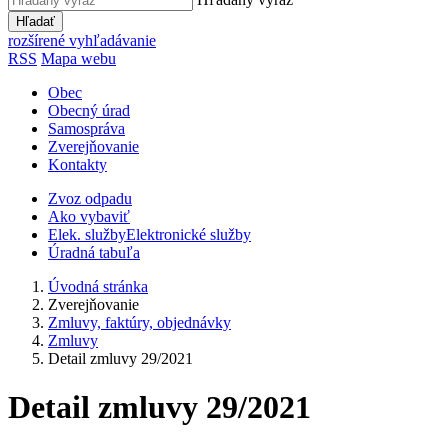
Hľadať
rozšírené vyhľadávanie
RSS
Mapa webu
Obec
Obecný úrad
Samospráva
Zverejňovanie
Kontakty
Zvoz odpadu
Ako vybaviť
Elek. služby
Elektronické služby
Úradná tabuľa
Úvodná stránka
Zverejňovanie
Zmluvy, faktúry, objednávky
Zmluvy
Detail zmluvy 29/2021
Detail zmluvy 29/2021