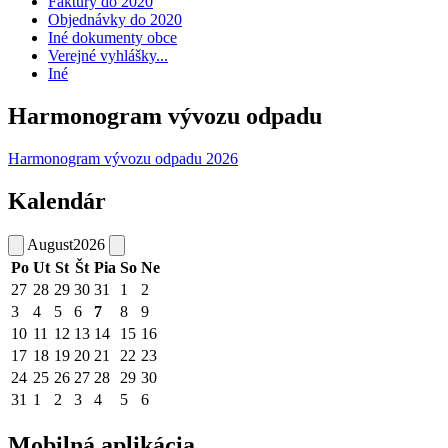
Faktúry do 2020
Objednávky do 2020
Iné dokumenty obce
Verejné vyhlášky...
Iné
Harmonogram vývozu odpadu
Harmonogram vývozu odpadu 2026
Kalendár
August
2026
Po
Ut
St
Št
Pia
So
Ne
27
28
29
30
31
1
2
3
4
5
6
7
8
9
10
11
12
13
14
15
16
17
18
19
20
21
22
23
24
25
26
27
28
29
30
31
1
2
3
4
5
6
Mobilná aplikácia