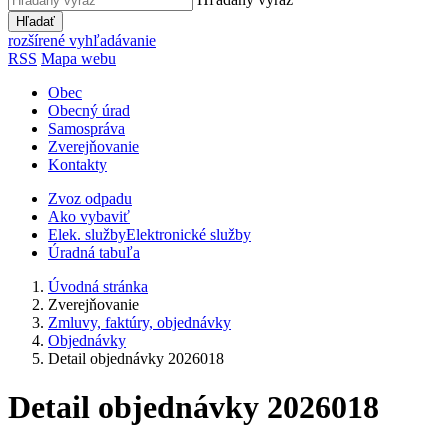
Hľadať
rozšírené vyhľadávanie
RSS
Mapa webu
Obec
Obecný úrad
Samospráva
Zverejňovanie
Kontakty
Zvoz odpadu
Ako vybaviť
Elek. služby
Elektronické služby
Úradná tabuľa
Úvodná stránka
Zverejňovanie
Zmluvy, faktúry, objednávky
Objednávky
Detail objednávky 2026018
Detail objednávky 2026018