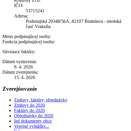
Kontroly s.r.o.
IČO:
53715241
Adresa:
Podunajská 20348/56A, 82107 Bratislava - mestská
časť Vrakuňa
Meno podpisujúcej osoby:
Funkcia podpisujúcej osoby:
Súvisiace faktúry:
Dátum vystavenia:
9. 4. 2026
Dátum zverejnenia:
15. 4. 2026
Zverejňovanie
Zmluvy, faktúry, objednávky
Zmluvy do 2020
Faktúry do 2020
Objednávky do 2020
Iné dokumenty obce
Verejné vyhlášky...