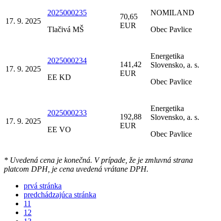
2025000235
NOMILAND
70,65
17. 9. 2025
EUR
Tlačivá MŠ
Obec Pavlice
Energetika
2025000234
141,42
Slovensko, a. s.
17. 9. 2025
EUR
EE KD
Obec Pavlice
Energetika
2025000233
192,88
Slovensko, a. s.
17. 9. 2025
EUR
EE VO
Obec Pavlice
* Uvedená cena je konečná. V prípade, že je zmluvná strana
platcom DPH, je cena uvedená vrátane DPH.
prvá stránka
predchádzajúca stránka
11
12