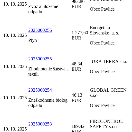
983,86
10. 10. 2025
Zvoz a uloženie
EUR
Obec Pavlice
odpadu
Energetika
2025000256
1 277,60
Slovensko, a. s.
10. 10. 2025
EUR
Plyn
Obec Pavlice
2025000255
JURA TERRA s.r.o
48,34
10. 10. 2025
Zhodnotenie šatstva a
EUR
Obec Pavlice
textili
2025000254
GLOBAL GREEN
46,13
s.r.o
10. 10. 2025
Zneškodnenie biolog.
EUR
odpadu
Obec Pavlice
FIRECONTROL
2025000253
189,42
SAFETY s.r.o
10. 10. 2025
EUR