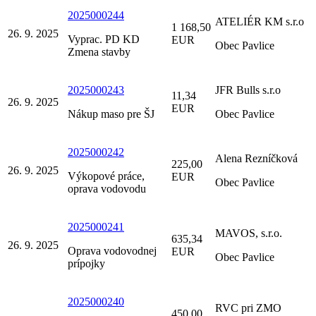
2025000244
ATELIÉR KM s.r.o
1 168,50
26. 9. 2025
Vyprac. PD KD
EUR
Obec Pavlice
Zmena stavby
2025000243
JFR Bulls s.r.o
11,34
26. 9. 2025
EUR
Nákup maso pre ŠJ
Obec Pavlice
2025000242
Alena Rezníčková
225,00
26. 9. 2025
Výkopové práce,
EUR
Obec Pavlice
oprava vodovodu
2025000241
MAVOS, s.r.o.
635,34
26. 9. 2025
Oprava vodovodnej
EUR
Obec Pavlice
prípojky
2025000240
RVC pri ZMO
450,00