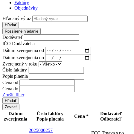
Faktúry
Objednávky
Hľadaný výraz
Hľadať
Rozšírené hľadanie
Dodávateľ
IČO Dodávatelia
Dátum zverejnenia od
Dátum zverejnenia do
Zverejnený v roku
Číslo faktúry
Popis plnenia
Cena od
Cena do
Zrušiť filter
Zavrieť
Dátum
Číslo faktúry
Dodávateľ
Cena *
zverejnenia
Popis plnenia
Odberateľ
2025000257
FCC Trnava s.r.o