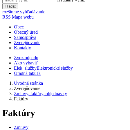
Hľadať
rozšírené vyhľadávanie
RSS
Mapa webu
Obec
Obecný úrad
Samospráva
Zverejňovanie
Kontakty
Zvoz odpadu
Ako vybaviť
Elek. služby
Elektronické služby
Úradná tabuľa
Úvodná stránka
Zverejňovanie
Zmluvy, faktúry, objednávky
Faktúry
Faktúry
Zmluvy