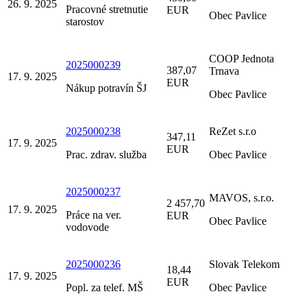
26. 9. 2025
Pracovné stretnutie
EUR
Obec Pavlice
starostov
COOP Jednota
2025000239
387,07
Trnava
17. 9. 2025
EUR
Nákup potravín ŠJ
Obec Pavlice
2025000238
ReZet s.r.o
347,11
17. 9. 2025
EUR
Prac. zdrav. služba
Obec Pavlice
2025000237
MAVOS, s.r.o.
2 457,70
17. 9. 2025
Práce na ver.
EUR
Obec Pavlice
vodovode
2025000236
Slovak Telekom
18,44
17. 9. 2025
EUR
Popl. za telef. MŠ
Obec Pavlice