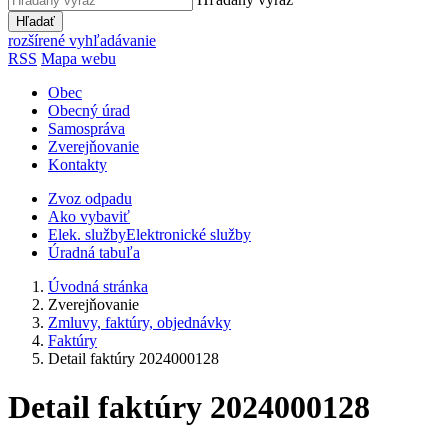
Hľadať
rozšírené vyhľadávanie
RSS
Mapa webu
Obec
Obecný úrad
Samospráva
Zverejňovanie
Kontakty
Zvoz odpadu
Ako vybaviť
Elek. služby
Elektronické služby
Úradná tabuľa
Úvodná stránka
Zverejňovanie
Zmluvy, faktúry, objednávky
Faktúry
Detail faktúry 2024000128
Detail faktúry 2024000128