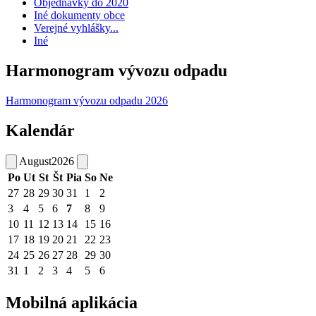
Objednávky do 2020
Iné dokumenty obce
Verejné vyhlášky...
Iné
Harmonogram vývozu odpadu
Harmonogram vývozu odpadu 2026
Kalendár
August
2026
Po
Ut
St
Št
Pia
So
Ne
27
28
29
30
31
1
2
3
4
5
6
7
8
9
10
11
12
13
14
15
16
17
18
19
20
21
22
23
24
25
26
27
28
29
30
31
1
2
3
4
5
6
Mobilná aplikácia