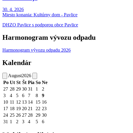
30. 4. 2026
Miesto konania:
Kultúrny dom - Pavlice
DHZO Pavlice s podporou obce Pavlice
Harmonogram vývozu odpadu
Harmonogram vývozu odpadu 2026
Kalendár
August
2026
Po
Ut
St
Št
Pia
So
Ne
27
28
29
30
31
1
2
3
4
5
6
7
8
9
10
11
12
13
14
15
16
17
18
19
20
21
22
23
24
25
26
27
28
29
30
31
1
2
3
4
5
6