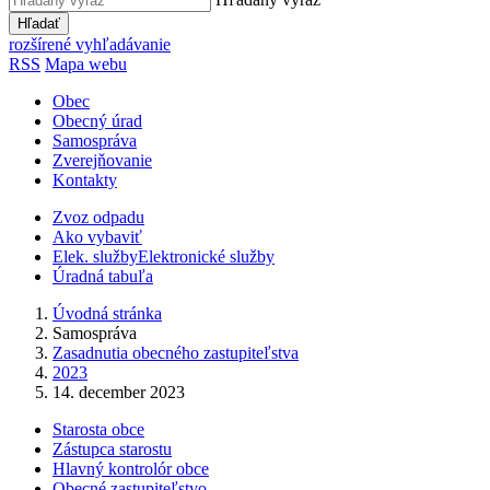
Hľadať
rozšírené vyhľadávanie
RSS
Mapa webu
Obec
Obecný úrad
Samospráva
Zverejňovanie
Kontakty
Zvoz odpadu
Ako vybaviť
Elek. služby
Elektronické služby
Úradná tabuľa
Úvodná stránka
Samospráva
Zasadnutia obecného zastupiteľstva
2023
14. december 2023
Starosta obce
Zástupca starostu
Hlavný kontrolór obce
Obecné zastupiteľstvo