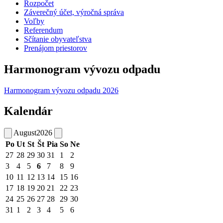
Rozpočet
Záverečný účet, výročná správa
Voľby
Referendum
Sčítanie obyvateľstva
Prenájom priestorov
Harmonogram vývozu odpadu
Harmonogram vývozu odpadu 2026
Kalendár
August
2026
Po
Ut
St
Št
Pia
So
Ne
27
28
29
30
31
1
2
3
4
5
6
7
8
9
10
11
12
13
14
15
16
17
18
19
20
21
22
23
24
25
26
27
28
29
30
31
1
2
3
4
5
6