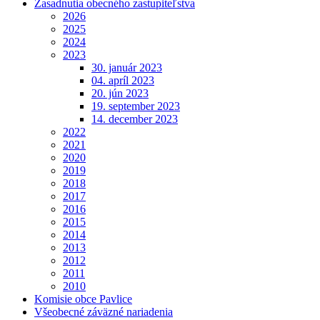
Zasadnutia obecného zastupiteľstva
2026
2025
2024
2023
30. január 2023
04. apríl 2023
20. jún 2023
19. september 2023
14. december 2023
2022
2021
2020
2019
2018
2017
2016
2015
2014
2013
2012
2011
2010
Komisie obce Pavlice
Všeobecné záväzné nariadenia