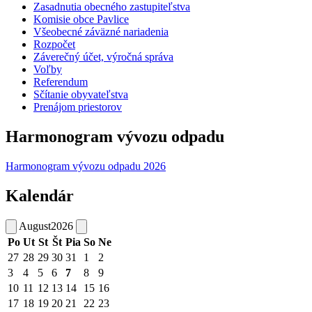
Zasadnutia obecného zastupiteľstva
Komisie obce Pavlice
Všeobecné záväzné nariadenia
Rozpočet
Záverečný účet, výročná správa
Voľby
Referendum
Sčítanie obyvateľstva
Prenájom priestorov
Harmonogram vývozu odpadu
Harmonogram vývozu odpadu 2026
Kalendár
August
2026
Po
Ut
St
Št
Pia
So
Ne
27
28
29
30
31
1
2
3
4
5
6
7
8
9
10
11
12
13
14
15
16
17
18
19
20
21
22
23