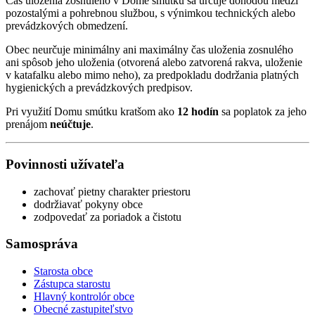
Čas uloženia zosnulého v Dome smútku sa určuje dohodou medzi
pozostalými a pohrebnou službou, s výnimkou technických alebo
prevádzkových obmedzení.
Obec neurčuje minimálny ani maximálny čas uloženia zosnulého
ani spôsob jeho uloženia (otvorená alebo zatvorená rakva, uloženie
v katafalku alebo mimo neho), za predpokladu dodržania platných
hygienických a prevádzkových predpisov.
Pri využití Domu smútku kratšom ako
12 hodín
sa poplatok za jeho
prenájom
neúčtuje
.
Povinnosti užívateľa
zachovať pietny charakter priestoru
dodržiavať pokyny obce
zodpovedať za poriadok a čistotu
Samospráva
Starosta obce
Zástupca starostu
Hlavný kontrolór obce
Obecné zastupiteľstvo