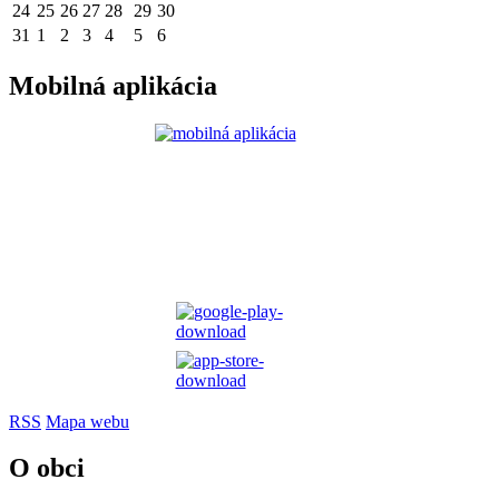
24
25
26
27
28
29
30
31
1
2
3
4
5
6
Mobilná aplikácia
RSS
Mapa webu
O obci