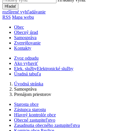
Hľadať
rozšírené vyhľadávanie
RSS
Mapa webu
Obec
Obecný úrad
Samospráva
Zverejňovanie
Kontakty
Zvoz odpadu
Ako vybaviť
Elek. služby
Elektronické služby
Úradná tabuľa
Úvodná stránka
Samospráva
Prenájom priestorov
Starosta obce
Zástupca starostu
Hlavný kontrolór obce
Obecné zastupiteľstvo
Zasadnutia obecného zastupiteľstva
Komisie obce Pavlice