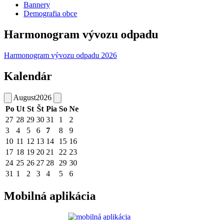
Bannery
Demografia obce
Harmonogram vývozu odpadu
Harmonogram vývozu odpadu 2026
Kalendár
August
2026
Po
Ut
St
Št
Pia
So
Ne
27
28
29
30
31
1
2
3
4
5
6
7
8
9
10
11
12
13
14
15
16
17
18
19
20
21
22
23
24
25
26
27
28
29
30
31
1
2
3
4
5
6
Mobilná aplikácia