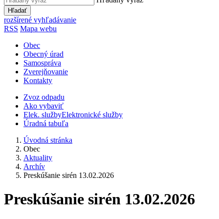
Hľadať
rozšírené vyhľadávanie
RSS
Mapa webu
Obec
Obecný úrad
Samospráva
Zverejňovanie
Kontakty
Zvoz odpadu
Ako vybaviť
Elek. služby
Elektronické služby
Úradná tabuľa
Úvodná stránka
Obec
Aktuality
Archív
Preskúšanie sirén 13.02.2026
Preskúšanie sirén 13.02.2026