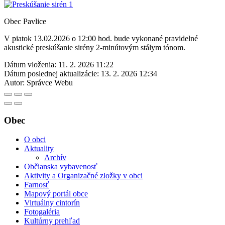
Obec Pavlice
V piatok 13.02.2026 o 12:00 hod. bude vykonané pravidelné
akustické preskúšanie sirény 2-minútovým stálym tónom.
Dátum vloženia:
11. 2. 2026 11:22
Dátum poslednej aktualizácie:
13. 2. 2026 12:34
Autor:
Správce Webu
Obec
O obci
Aktuality
Archív
Občianska vybavenosť
Aktivity a Organizačné zložky v obci
Farnosť
Mapový portál obce
Virtuálny cintorín
Fotogaléria
Kultúrny prehľad