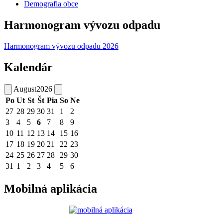
Demografia obce
Harmonogram vývozu odpadu
Harmonogram vývozu odpadu 2026
Kalendár
August
2026
Po
Ut
St
Št
Pia
So
Ne
27
28
29
30
31
1
2
3
4
5
6
7
8
9
10
11
12
13
14
15
16
17
18
19
20
21
22
23
24
25
26
27
28
29
30
31
1
2
3
4
5
6
Mobilná aplikácia