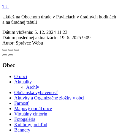
TU
taktiež na Obecnom úrade v Pavliciach v úradných hodinách
a na úradnej tabuli
Dátum vloženia:
5. 12. 2024 11:23
Dátum poslednej aktualizácie:
19. 6. 2025 9:09
Autor:
Správce Webu
Obec
O obci
Aktuality
Archív
Občianska vybavenosť
Aktivity a Organizačné zložky v obci
Farnosť
Mapový portál obce
Virtuálny cintorín
Fotogaléria
Kultúrny prehľad
Bannery