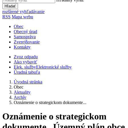
Hľadať
rozšírené vyhľadávanie
RSS
Mapa webu
Obec
Obecný úrad
Samospráva
Zverejňovanie
Kontakty
Zvoz odpadu
Ako vybaviť
Elek. služby
Elektronické služby
Úradná tabuľa
Úvodná stránka
Obec
Aktuality
Archív
Oznámenie o strategickom dokumente...
Oznámenie o strategickom
dokumente „Územný plán obce